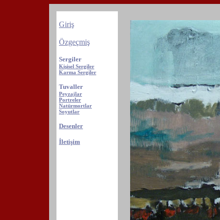
Giriş
Özgeçmiş
Sergiler
Kişisel Sergiler
Karma Sergiler
Tuvaller
Peyzajlar
Portreler
Natürmortlar
Soyutlar
Desenler
İletişim